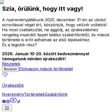
Szia, örülünk, hogy itt vagy!
A nyereményjátékunk 2025. december 31-én az utolsó
sorsolással véget ért, köszönjük, hogy velünk voltatok!
Ha most csatlakoztál, ne aggódj, az újrakezdéshez
rengeteg inspiráló tippet találsz szakértőinktől, és mások
történetei is erőt adhatnak az első lépésekhez.
És a legjobb rész?
2026. Január 10-20. között kedvezménnyel
támogatunk minden újrakezdőt!
Részletek
Elolvasom mások történeteit
Bezárom
Újrakezdők
Nyeremény
Történetek
Szakértőink