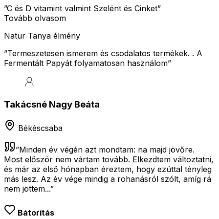
”C és D vitamint valmint Szelént és Cinket”
Tovább olvasom
Natur Tanya élmény
”
Termeszetesen ismerem és csodalatos termékek. . A
Fermentált Papyát folyamatosan használom
”
Takácsné Nagy Beáta
Békéscsaba
”
Minden év végén azt mondtam: na majd jövőre.
Most először nem vártam tovább. Elkezdtem változtatni,
és már az első hónapban éreztem, hogy ezúttal tényleg
más lesz. Az év vége mindig a rohanásról szólt, amíg rá
nem jöttem...
”
Bátorítás