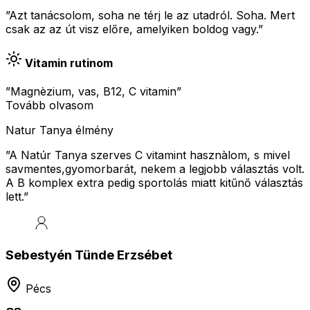
”Azt tanácsolom, soha ne térj le az utadról. Soha. Mert
csak az az út visz előre, amelyiken boldog vagy.”
Vitamin rutinom
”Magnèzium, vas, B12, C vitamin”
Tovább olvasom
Natur Tanya élmény
”
A Natúr Tanya szerves C vitamint hasznàlom, s mivel
savmentes,gyomorbarát, nekem a legjobb választás volt.
A B komplex extra pedig sportolás miatt kitűnő választás
lett.
”
Sebestyén Tünde Erzsébet
Pécs