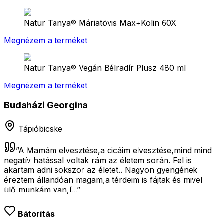
Natur Tanya® Máriatövis Max+Kolin 60X
Megnézem a terméket
Natur Tanya® Vegán Bélradír Plusz 480 ml
Megnézem a terméket
Budaházi Georgina
Tápióbicske
”
A Mamám elvesztése,a cicáim elvesztése,mind mind
negatív hatással voltak rám az életem során. Fel is
akartam adni sokszor az életet.. Nagyon gyengének
éreztem állandóan magam,a térdeim is fájtak és mivel
ülő munkám van,í...
”
Bátorítás