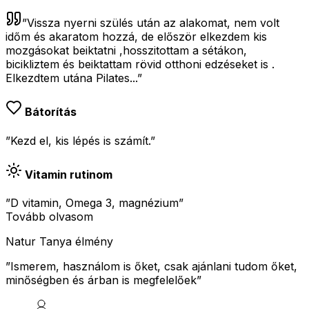
”
Vissza nyerni szülés után az alakomat, nem volt
időm és akaratom hozzá, de először elkezdem kis
mozgásokat beiktatni ,hosszitottam a sétákon,
bicikliztem és beiktattam rövid otthoni edzéseket is .
Elkezdtem utána Pilates...
”
Bátorítás
”Kezd el, kis lépés is számít.”
Vitamin rutinom
”D vitamin, Omega 3, magnézium”
Tovább olvasom
Natur Tanya élmény
”
Ismerem, használom is őket, csak ajánlani tudom őket,
minőségben és árban is megfelelőek
”