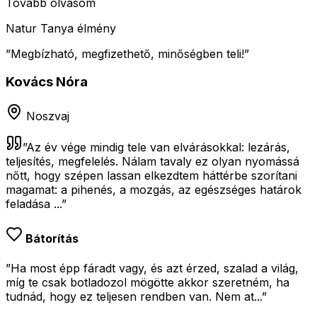
Tovább olvasom
Natur Tanya élmény
”
Megbízható, megfizethető, minőségben teli!
”
Kovács Nóra
Noszvaj
”
Az év vége mindig tele van elvárásokkal: lezárás,
teljesítés, megfelelés. Nálam tavaly ez olyan nyomássá
nőtt, hogy szépen lassan elkezdtem háttérbe szorítani
magamat: a pihenés, a mozgás, az egészséges határok
feladása ...
”
Bátorítás
”Ha most épp fáradt vagy, és azt érzed, szalad a világ,
míg te csak botladozol mögötte akkor szeretném, ha
tudnád, hogy ez teljesen rendben van. Nem at...”