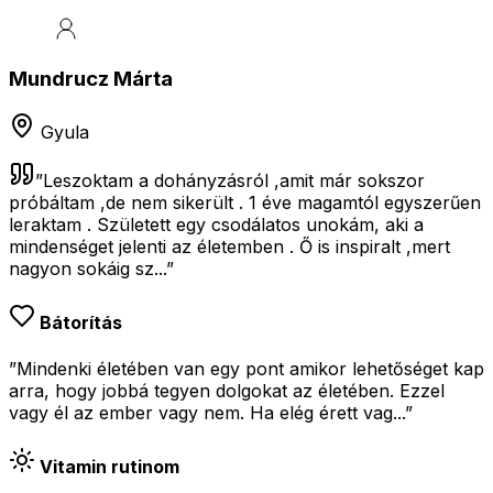
Mundrucz Márta
Gyula
”
Leszoktam a dohányzásról ,amit már sokszor
próbáltam ,de nem sikerült . 1 éve magamtól egyszerűen
leraktam . Született egy csodálatos unokám, aki a
mindenséget jelenti az életemben . Ő is inspiralt ,mert
nagyon sokáig sz...
”
Bátorítás
”Mindenki életében van egy pont amikor lehetőséget kap
arra, hogy jobbá tegyen dolgokat az életében. Ezzel
vagy él az ember vagy nem. Ha elég érett vag...”
Vitamin rutinom