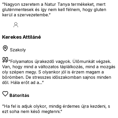
”
Nagyon szeretem a Natur Tanya termékeket, mert
gluténmentesek és így nem kell félnem, hogy gluten
kerül a szervezetembe.
”
Kerekes Attiláné
Szakoly
”
Folyamatos újrakezdő vagyok. Ülőmunkát végzek.
Van, hogy mind a változatos táplálkozás, mind a mozgás
oly szépen megy. S olyankor jól is érzem magam a
bőrömben. De stresszes időszakomban sajnos minden
dől. Hála erőt ad a...
”
Bátorítás
”Ha fel is adjuk olykor, mindig érdemes újra kezdeni, s
ezt soha nem késő megtenni.”