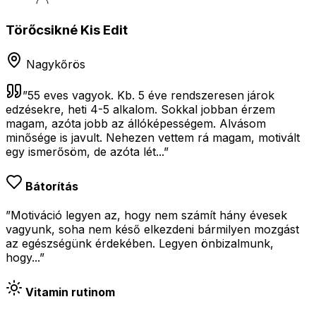
Törőcsikné Kis Edit
Nagykőrös
”
55 eves vagyok. Kb. 5 éve rendszeresen járok
edzésekre, heti 4-5 alkalom. Sokkal jobban érzem
magam, azóta jobb az állóképességem. Alvásom
minősége is javult. Nehezen vettem rá magam, motivált
egy ismerősöm, de azóta lét...
”
Bátorítás
”Motiváció legyen az, hogy nem számít hány évesek
vagyunk, soha nem késő elkezdeni bármilyen mozgást
az egészségünk érdekében. Legyen önbizalmunk,
hogy...”
Vitamin rutinom