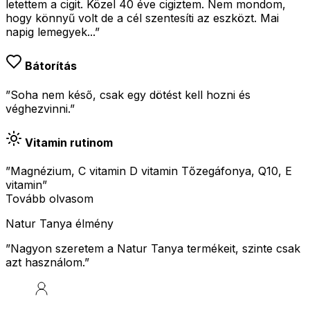
letettem a cigit. Közel 40 éve cigiztem. Nem mondom,
hogy könnyű volt de a cél szentesíti az eszközt. Mai
napig lemegyek...
”
Bátorítás
”Soha nem késő, csak egy dötést kell hozni és
véghezvinni.”
Vitamin rutinom
”Magnézium, C vitamin D vitamin Tőzegáfonya, Q10, E
vitamin”
Tovább olvasom
Natur Tanya élmény
”
Nagyon szeretem a Natur Tanya termékeit, szinte csak
azt használom.
”