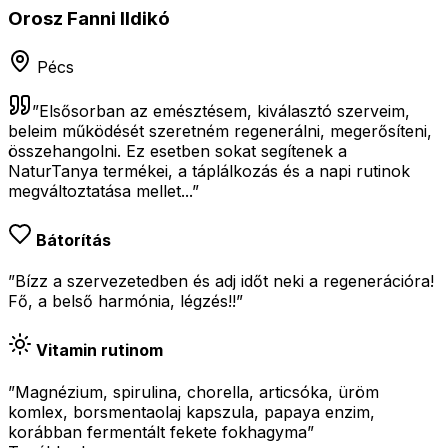
Orosz Fanni Ildikó
Pécs
”
Elsősorban az emésztésem, kiválasztó szerveim,
beleim működését szeretném regenerálni, megerősíteni,
összehangolni. Ez esetben sokat segítenek a
NaturTanya termékei, a táplálkozás és a napi rutinok
megváltoztatása mellet...
”
Bátorítás
”Bízz a szervezetedben és adj időt neki a regenerációra!
Fő, a belső harmónia, légzés!!”
Vitamin rutinom
”Magnézium, spirulina, chorella, articsóka, üröm
komlex, borsmentaolaj kapszula, papaya enzim,
korábban fermentált fekete fokhagyma”