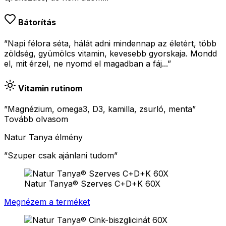
Bátorítás
”Napi félora séta, hálát adni mindennap az életért, több
zöldség, gyümölcs vitamin, kevesebb gyorskaja. Mondd
el, mit érzel, ne nyomd el magadban a fáj...”
Vitamin rutinom
”Magnézium, omega3, D3, kamilla, zsurló, menta”
Tovább olvasom
Natur Tanya élmény
”
Szuper csak ajánlani tudom
”
Natur Tanya® Szerves C+D+K 60X
Megnézem a terméket