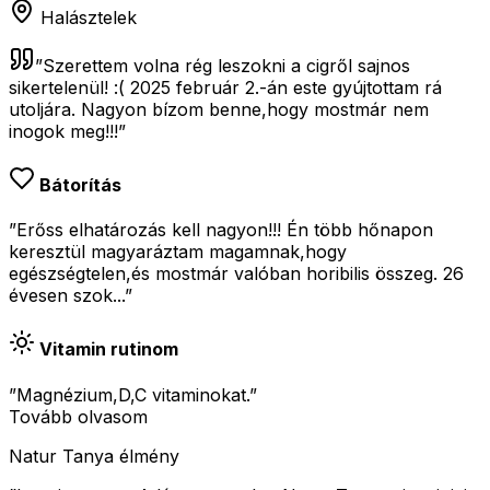
Halásztelek
”
Szerettem volna rég leszokni a cigről sajnos
sikertelenül! :( 2025 február 2.-án este gyújtottam rá
utoljára. Nagyon bízom benne,hogy mostmár nem
inogok meg!!!
”
Bátorítás
”Erőss elhatározás kell nagyon!!! Én több hőnapon
keresztül magyaráztam magamnak,hogy
egészségtelen,és mostmár valóban horibilis összeg. 26
évesen szok...”
Vitamin rutinom
”Magnézium,D,C vitaminokat.”
Tovább olvasom
Natur Tanya élmény