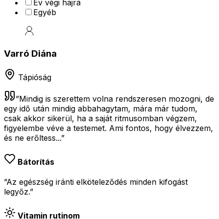
Év végi hajrá
Egyéb
Varró Diána
Tápióság
”
Mindig is szerettem volna rendszeresen mozogni, de
egy idő után mindig abbahagytam, mára már tudom,
csak akkor sikerül, ha a saját ritmusomban végzem,
figyelembe véve a testemet. Ami fontos, hogy élvezzem,
és ne erőltess...
”
Bátorítás
”Az egészség iránti elköteleződés minden kifogást
legyőz.”
Vitamin rutinom