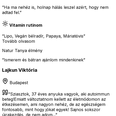
”Ha ma nehéz is, holnap hálás leszel azért, hogy nem
adtad fel.”
Vitamin rutinom
”Lipo, Vegán bélradír, Papaya, Máriatövis”
Tovább olvasom
Natur Tanya élmény
”
Ismerem és bátran ajánlom mindenkinek
”
Lajkun Viktória
Budapest
”
Sziasztok, 37 éves anyuka vagyok, aki autoimmun
beteg!Emiatt változtatnom kellett az életmódomon az
étkezésemen, ami nagyon nehéz, de az egészségem
fontosabb, mint hogy jókat egyek! Sajnos sokszor
újrakezdés, de nem adom...
”