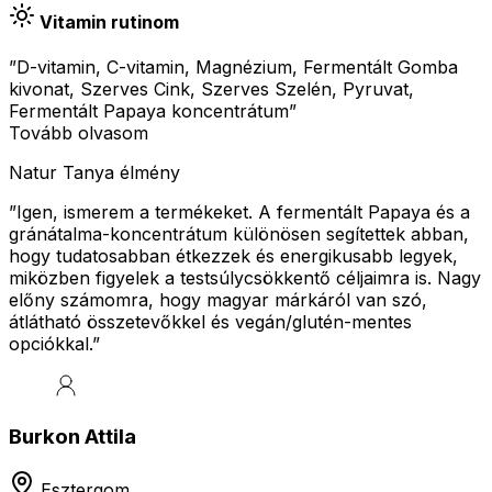
Vitamin rutinom
”D-vitamin, C-vitamin, Magnézium, Fermentált Gomba
kivonat, Szerves Cink, Szerves Szelén, Pyruvat,
Fermentált Papaya koncentrátum”
Tovább olvasom
Natur Tanya élmény
”
Igen, ismerem a termékeket. A fermentált Papaya és a
gránátalma-koncentrátum különösen segítettek abban,
hogy tudatosabban étkezzek és energikusabb legyek,
miközben figyelek a testsúlycsökkentő céljaimra is. Nagy
előny számomra, hogy magyar márkáról van szó,
átlátható összetevőkkel és vegán/glutén-mentes
opciókkal.
”
Burkon Attila
Esztergom