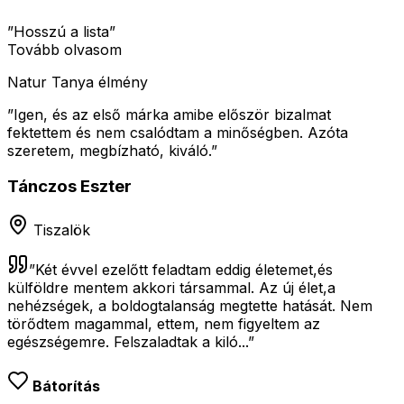
”Hosszú a lista”
Tovább olvasom
Natur Tanya élmény
”
Igen, és az első márka amibe először bizalmat
fektettem és nem csalódtam a minőségben. Azóta
szeretem, megbízható, kiváló.
”
Tánczos Eszter
Tiszalök
”
Két évvel ezelőtt feladtam eddig életemet,és
külföldre mentem akkori társammal. Az új élet,a
nehézségek, a boldogtalanság megtette hatását. Nem
törődtem magammal, ettem, nem figyeltem az
egészségemre. Felszaladtak a kiló...
”
Bátorítás