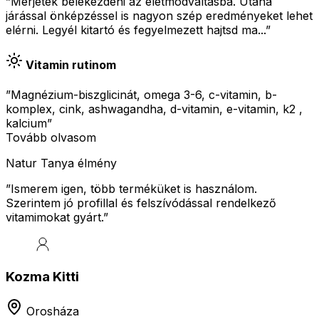
”Merjetek belekezdeni az életmódváltásba. Utána
járással önképzéssel is nagyon szép eredményeket lehet
elérni. Legyél kitartó és fegyelmezett hajtsd ma...”
Vitamin rutinom
”Magnézium-biszglicinát, omega 3-6, c-vitamin, b-
komplex, cink, ashwagandha, d-vitamin, e-vitamin, k2 ,
kalcium”
Tovább olvasom
Natur Tanya élmény
”
Ismerem igen, több terméküket is használom.
Szerintem jó profillal és felszívódással rendelkező
vitamimokat gyárt.
”
Kozma Kitti
Orosháza