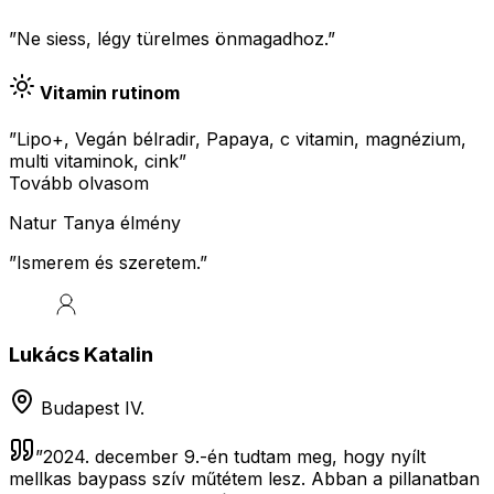
”Ne siess, légy türelmes önmagadhoz.”
Vitamin rutinom
”Lipo+, Vegán bélradir, Papaya, c vitamin, magnézium,
multi vitaminok, cink”
Tovább olvasom
Natur Tanya élmény
”
Ismerem és szeretem.
”
Lukács Katalin
Budapest IV.
”
2024. december 9.-én tudtam meg, hogy nyílt
mellkas baypass szív műtétem lesz. Abban a pillanatban