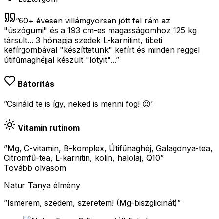
”
60+ évesen villámgyorsan jött fel rám az
"úszógumi" és a 193 cm-es magasságomhoz 125 kg
társult... 3 hónapja szedek L-karnitint, tibeti
kefírgombával "készíttetünk" kefírt és minden reggel
útifűmaghéjjal készült "lötyit"...
”
Bátorítás
”Csináld te is így, neked is menni fog! 😉”
Vitamin rutinom
”Mg, C-vitamin, B-komplex, Útifűnaghéj, Galagonya-tea,
Citromfű-tea, L-karnitin, kolin, halolaj, Q10”
Tovább olvasom
Natur Tanya élmény
”
Ismerem, szedem, szeretem! (Mg-biszglicinát)
”