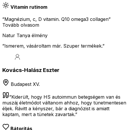
Vitamin rutinom
”Magnézium, c, D vitamin. Q10 omega3 collagen”
Tovább olvasom
Natur Tanya élmény
”
Ismerem, vásároltam már. Szuper termékek.
”
Kovács-Halász Eszter
Budapest XV.
”
Kiderült, hogy HS autoimmun betegségem van és
muszáj életmódot váltanom ahhoz, hogy tünetmentesen
éljek. Rávitt a kényszer, bár a diagnózist is amiatt
kaptam, mert a tünetek zavartak.
”
Bátorítás