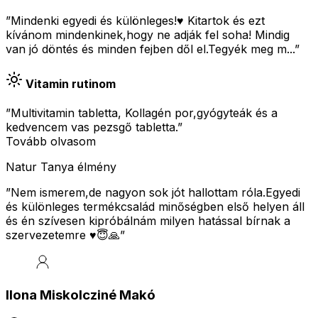
”Mindenki egyedi és különleges!♥️ Kitartok és ezt
kívánom mindenkinek,hogy ne adják fel soha! Mindig
van jó döntés és minden fejben dől el.Tegyék meg m...”
Vitamin rutinom
”Multivitamin tabletta, Kollagén por,gyógyteák és a
kedvencem vas pezsgő tabletta.”
Tovább olvasom
Natur Tanya élmény
”
Nem ismerem,de nagyon sok jót hallottam róla.Egyedi
és különleges termékcsalád minőségben első helyen áll
és én szívesen kipróbálnám milyen hatással bírnak a
szervezetemre ♥️😇🙏
”
Ilona Miskolcziné Makó