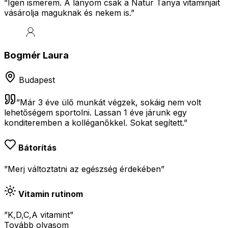
”
Igen ismerem. A lányom csak a Natur Tanya vitaminjait
vásárolja maguknak és nekem is.
”
Bogmér Laura
Budapest
”
Már 3 éve ülő munkát végzek, sokáig nem volt
lehetőségem sportolni. Lassan 1 éve járunk egy
konditeremben a kolléganőkkel. Sokat segített.
”
Bátorítás
”Merj változtatni az egészség érdekében”
Vitamin rutinom
”K,D,C,A vitamint”
Tovább olvasom